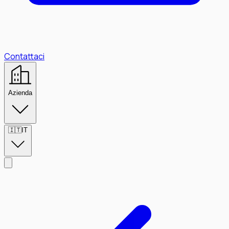
Contattaci
Azienda
🇮🇹
IT