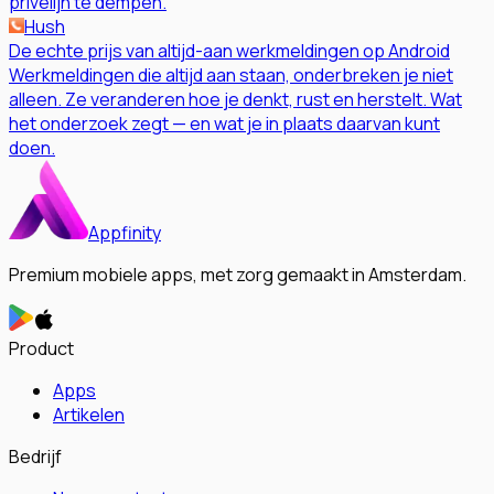
privélijn te dempen.
Hush
De echte prijs van altijd-aan werkmeldingen op Android
Werkmeldingen die altijd aan staan, onderbreken je niet
alleen. Ze veranderen hoe je denkt, rust en herstelt. Wat
het onderzoek zegt — en wat je in plaats daarvan kunt
doen.
Appfinity
Premium mobiele apps, met zorg gemaakt in Amsterdam.
Product
Apps
Artikelen
Bedrijf