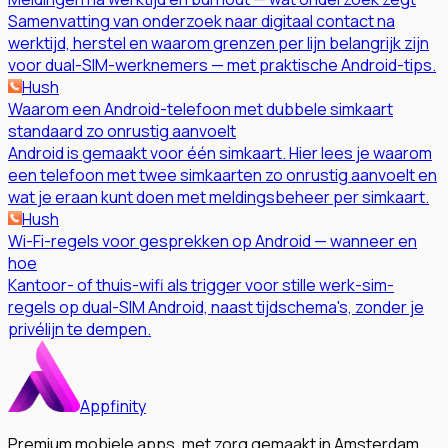
Samenvatting van onderzoek naar digitaal contact na
werktijd, herstel en waarom grenzen per lijn belangrijk zijn
voor dual-SIM-werknemers — met praktische Android-tips.
Hush
Waarom een Android-telefoon met dubbele simkaart
standaard zo onrustig aanvoelt
Android is gemaakt voor één simkaart. Hier lees je waarom
een telefoon met twee simkaarten zo onrustig aanvoelt en
wat je eraan kunt doen met meldingsbeheer per simkaart.
Hush
Wi-Fi-regels voor gesprekken op Android — wanneer en
hoe
Kantoor- of thuis-wifi als trigger voor stille werk-sim-
regels op dual-SIM Android, naast tijdschema's, zonder je
privélijn te dempen.
Appfinity
Premium mobiele apps, met zorg gemaakt in Amsterdam.