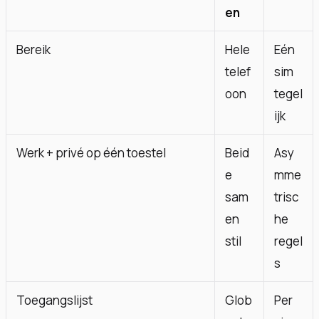
en
Bereik
Hele
Eén
telef
sim
oon
tegel
ijk
Werk + privé op één toestel
Beid
Asy
e
mme
sam
trisc
en
he
stil
regel
s
Toegangslijst
Glob
Per