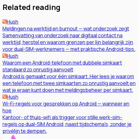
Related reading
Hush
Meldingen na werktijd en burnout — wat onderzoek zegt
Samenvatting van onderzoek naar digitaal contact na
werktijd, herstel en waarom grenzen per lijn belangrijk zijn
voor dual-SIM-werknemers — met praktische Android-tips.
Hush
Waarom een Android-telefoon met dubbele simkaart
standaard zo onrustig aanvoelt
Android is gemaakt voor één simkaart. Hier lees je waarom
een telefoon met twee simkaarten zo onrustig aanvoelt en
wat je eraan kunt doen met meldingsbeheer per simkaart.
Hush
Wi-Fi-regels voor gesprekken op Android — wanneer en
hoe
Kantoor- of thuis-wifi als trigger voor stille werk-sim-
regels op dual-SIM Android, naast tijdschema's, zonder je
privélijn te dempen.